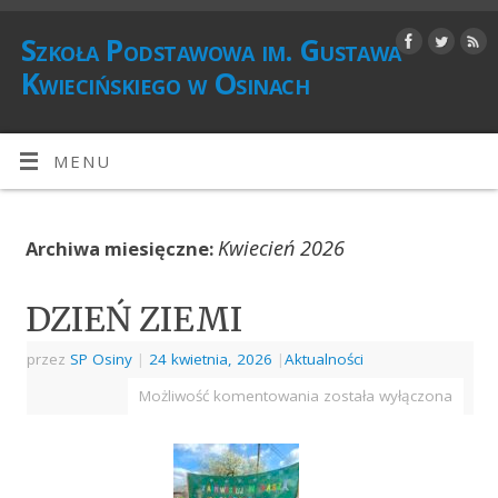
Szkoła Podstawowa im. Gustawa
Kwiecińskiego w Osinach
MENU
Kwiecień 2026
Archiwa miesięczne:
DZIEŃ ZIEMI
przez
SP Osiny
|
24 kwietnia, 2026
|
Aktualności
Możliwość komentowania
została wyłączona