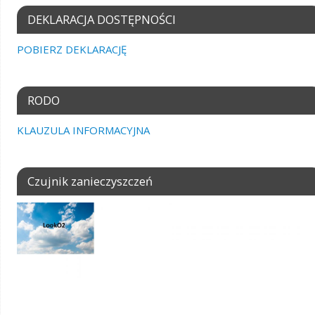
DEKLARACJA DOSTĘPNOŚCI
POBIERZ DEKLARACJĘ
RODO
KLAUZULA INFORMACYJNA
Czujnik zanieczyszczeń