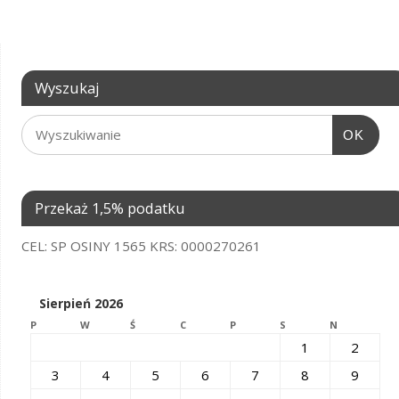
Wyszukaj
OK
Przekaż 1,5% podatku
CEL: SP OSINY 1565 KRS: 0000270261
Sierpień 2026
P
W
Ś
C
P
S
N
1
2
3
4
5
6
7
8
9