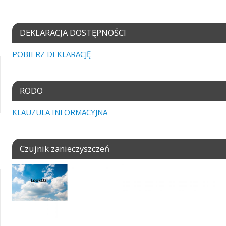
DEKLARACJA DOSTĘPNOŚCI
POBIERZ DEKLARACJĘ
RODO
KLAUZULA INFORMACYJNA
Czujnik zanieczyszczeń