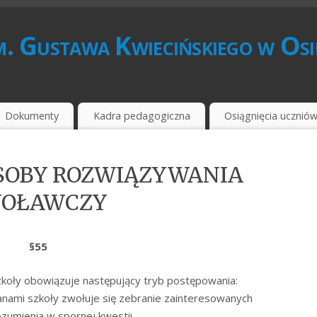
. Gustawa Kwiecińskiego w Os
Dokumenty
Kadra pedagogiczna
Osiągnięcia ucznió
OSOBY ROZWIĄZYWANIA
WOŁAWCZY
§55
koły obowiązuje następujący tryb postępowania:
nami szkoły zwołuje się zebranie zainteresowanych
zumienia w spornej kwestii.