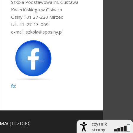
Szkoła Podstawowa im. Gustawa
Kwiecińskiego w Osinach
Osiny 101 27-220 Mirzec
tel.: 41-27-13-069
e-mail: szkola@sposiny.pl
fb
:
ACJI I ZDJĘĆ
czytnik
strony