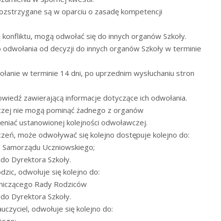
ozstrzygane są w oparciu o zasadę kompetencji
ą konfliktu, mogą odwołać się do innych organów Szkoły.
odwołania od decyzji do innych organów Szkoły w terminie
łanie w terminie 14 dni, po uprzednim wysłuchaniu stron
owiedź zawierającą informacje dotyczące ich odwołania.
czej nie mogą pominąć żadnego z organów
ieniać ustanowionej kolejności odwoławczej.
czeń, może odwoływać się kolejno dostępuje kolejno do:
a Samorządu Uczniowskiego;
 do Dyrektora Szkoły.
dzic, odwołuje się kolejno do:
niczącego Rady Rodziców
 do Dyrektora Szkoły.
uczyciel, odwołuje się kolejno do:
iego;