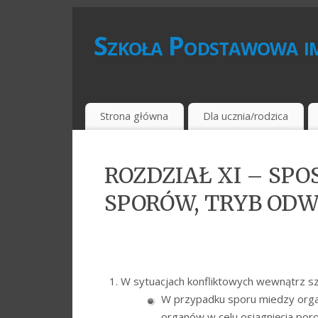
Szkoła Podstawowa im
Strona główna
Dla ucznia/rodzica
ROZDZIAŁ XI – SP
SPORÓW, TRYB OD
W sytuacjach konfliktowych wewnątrz sz
W przypadku sporu miedzy orga
organów w celu osiągnięcia poro