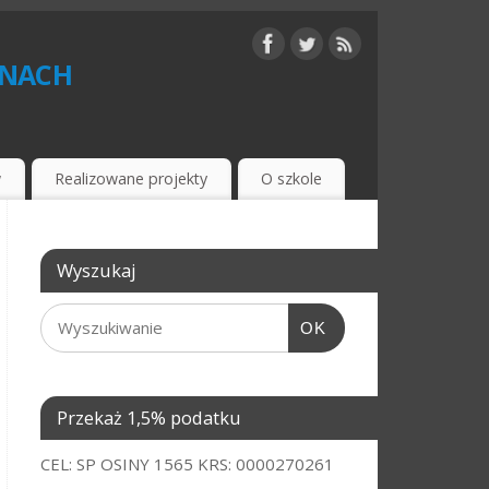
inach
w
Realizowane projekty
O szkole
Wyszukaj
OK
Przekaż 1,5% podatku
CEL: SP OSINY 1565 KRS: 0000270261