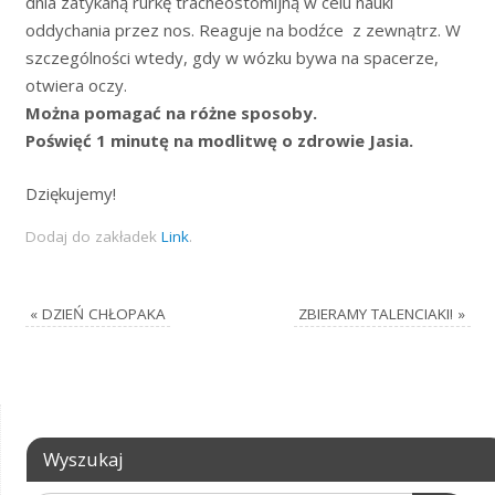
dnia zatykaną rurkę tracheostomijną w celu nauki
oddychania przez nos. Reaguje na bodźce z zewnątrz. W
szczególności wtedy, gdy w wózku bywa na spacerze,
otwiera oczy.
Można pomagać na różne sposoby.
Poświęć 1 minutę na modlitwę o zdrowie Jasia.
Dziękujemy!
Dodaj do zakładek
Link
.
«
DZIEŃ CHŁOPAKA
ZBIERAMY TALENCIAKI!
»
Wyszukaj