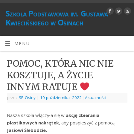
Szkoła Podstawowa im. Gustawa
Kwiecińskiego w Osinach
MENU
POMOC, KTÓRA NIC NIE
KOSZTUJE, A ŻYCIE
INNYM RATUJE
przez
SP Osiny
|
10 października, 2022
|
Aktualności
Nasza szkoła włączyła się w
akcję zbierania
plastikowych nakrętek
, aby pospieszyć z pomocą
Jasiowi Ślebodzie.