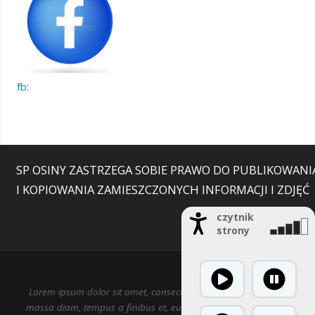
fb
:
SP OSINY ZASTRZEGA SOBIE PRAWO DO PUBLIKOWANI
I KOPIOWANIA ZAMIESZCZONYCH INFORMACJI I ZDJĘĆ
czytnik
strony
Lorem ipsum dolor sit amet, consectetur adipiscing elit. Nulla
massa diam, tempus a finibus et, euismod nec arcu. Praesent