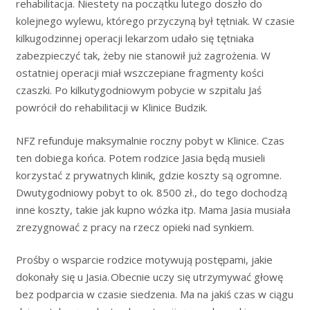
rehabilitacja. Niestety na początku lutego doszło do
kolejnego wylewu, którego przyczyną był tętniak. W czasie
kilkugodzinnej operacji lekarzom udało się tętniaka
zabezpieczyć tak, żeby nie stanowił już zagrożenia. W
ostatniej operacji miał wszczepiane fragmenty kości
czaszki. Po kilkutygodniowym pobycie w szpitalu Jaś
powrócił do rehabilitacji w Klinice Budzik.
NFZ refunduje maksymalnie roczny pobyt w Klinice. Czas
ten dobiega końca. Potem rodzice Jasia będą musieli
korzystać z prywatnych klinik, gdzie koszty są ogromne.
Dwutygodniowy pobyt to ok. 8500 zł., do tego dochodzą
inne koszty, takie jak kupno wózka itp. Mama Jasia musiała
zrezygnować z pracy na rzecz opieki nad synkiem.
Prośby o wsparcie rodzice motywują postępami, jakie
dokonały się u Jasia. Obecnie uczy się utrzymywać głowę
bez podparcia w czasie siedzenia. Ma na jakiś czas w ciągu