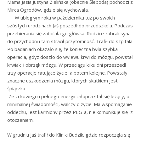
Mama Jasia Justyna Zielińska (obecnie Śleboda) pochodzi z
Mirca Ogrodów, gdzie się wychowała.
W ubiegłym roku w październiku tuż po swoich
szóstych urodzinach Jaś poszedł do przedszkola.
Podczas
przebierania się zabolała go główka. Rodzice zabrali syna
do przychodni i tam stracił przytomność. Trafił do szpitala.
Po badaniach okazało się, że konieczna była szybka
operacja, gdyż doszło do wylewu krwi do mózgu, powstał
krwiak i obrzęk mózgu. W przeciągu kilku dni przeszedł
trzy operacje ratujące życie, a potem kolejne. Powstały
znaczne uszkodzenia mózgu, których skutkiem jest
śpiączka.
Ze zdrowego i pełnego energii chłopca stał się leżący, o
minimalnej świadomości, walczy o życie. Ma wspomaganie
oddechu, jest karmiony przez PEG-a, nie komunikuje się z
otoczeniem.
W grudniu Jaś trafił do Kliniki Budzik, gdzie rozpoczęła się