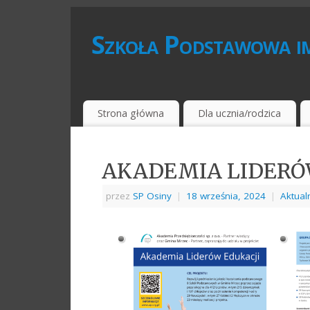
Szkoła Podstawowa im
Strona główna
Dla ucznia/rodzica
AKADEMIA LIDERÓ
przez
SP Osiny
|
18 września, 2024
|
Aktual