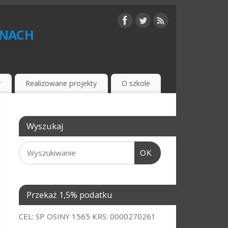
inach
w
Realizowane projekty
O szkole
Wyszukaj
OK
Przekaż 1,5% podatku
CEL: SP OSINY 1565 KRS: 0000270261