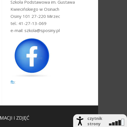
Szkoła Podstawowa im. Gustawa
Kwiecińskiego w Osinach
Osiny 101 27-220 Mirzec
tel.: 41-27-13-069
e-mail: szkola@sposiny.pl
fb
:
ACJI I ZDJĘĆ
czytnik
strony