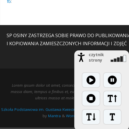
fb
:
SP OSINY ZASTRZEGA SOBIE PRAWO DO PUBLIKOWANI
I KOPIOWANIA ZAMIESZCZONYCH INFORMACJI I ZDJĘĆ
czytnik
strony
Lorem ipsum dolor sit amet, consectetur adipiscing elit. Nulla
massa diam, tempus a finibus et, euismod nec arcu. Praesent
ultrices massa at molestie facilisis.
Szkoła Podstawowa im. Gustawa Kwiecińskiego w Osinach
| Powered
by
Mantra
&
WordPress.