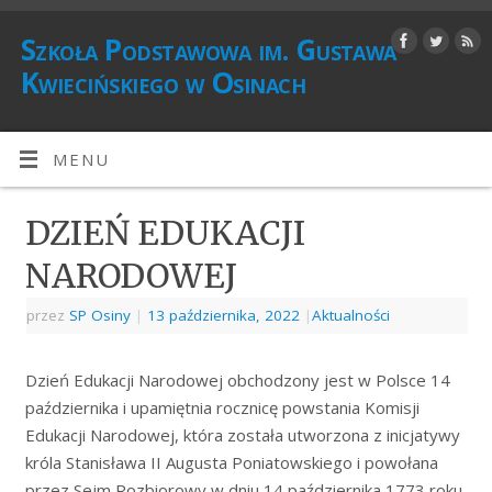
Szkoła Podstawowa im. Gustawa
Kwiecińskiego w Osinach
MENU
DZIEŃ EDUKACJI
NARODOWEJ
przez
SP Osiny
|
13 października, 2022
|
Aktualności
Dzień Edukacji Narodowej obchodzony jest w Polsce 14
października i upamiętnia rocznicę powstania Komisji
Edukacji Narodowej, która została utworzona z inicjatywy
króla Stanisława II Augusta Poniatowskiego i powołana
przez Sejm Rozbiorowy w dniu 14 października 1773 roku.