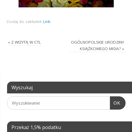
Dodaj do zakładek
Link
.
«
Z WIZYTĄ W CTL
OGÓLNOPOLSKIE URODZINY
KSIĄŻKOWEGO MISIA?
»
Wyszukaj
OK
Przekaż 1,5% podatku