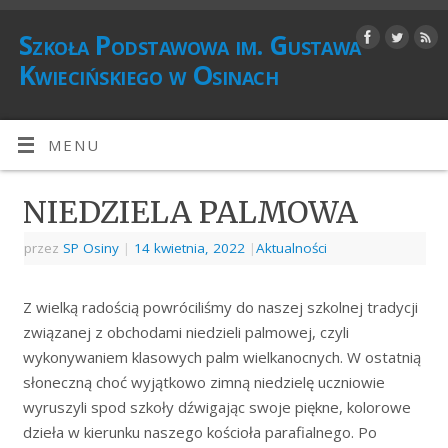
Szkoła Podstawowa im. Gustawa
Kwiecińskiego w Osinach
MENU
NIEDZIELA PALMOWA
przez
SP Osiny
|
14 kwietnia, 2022
|
Aktualności
Z wielką radością powróciliśmy do naszej szkolnej tradycji
związanej z obchodami niedzieli palmowej, czyli
wykonywaniem klasowych palm wielkanocnych. W ostatnią
słoneczną choć wyjątkowo zimną niedzielę uczniowie
wyruszyli spod szkoły dźwigając swoje piękne, kolorowe
dzieła w kierunku naszego kościoła parafialnego. Po