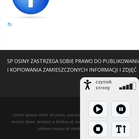
fb
:
SP OSINY ZASTRZEGA SOBIE PRAWO DO PUBLIKOWANI
I KOPIOWANIA ZAMIESZCZONYCH INFORMACJI I ZDJĘĆ
czytnik
strony
Lorem ipsum dolor sit amet, consectetur adipiscing elit. Nulla
massa diam, tempus a finibus et, euismod nec arcu. Praesent
ultrices massa at molestie facilisis.