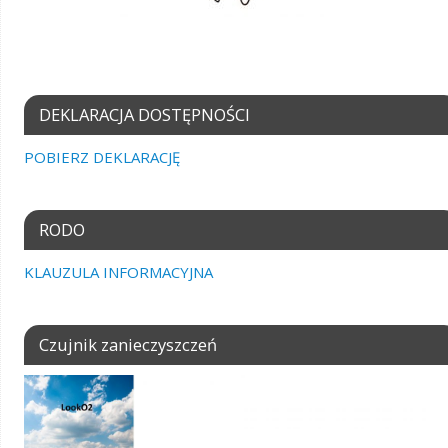
DEKLARACJA DOSTĘPNOŚCI
POBIERZ DEKLARACJĘ
RODO
KLAUZULA INFORMACYJNA
Czujnik zanieczyszczeń