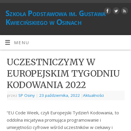
Szkoła Podstawowa im. Gustawa
Kwiecińskiego w Osinach
MENU
UCZESTNICZYMY W
EUROPEJSKIM TYGODNIU
KODOWANIA 2022
przez
SP Osiny
|
23 października, 2022
|
Aktualności
“EU Code Week, czyli Europejski Tydzień Kodowania, to
oddolna inicjatywa promująca programowanie i
umiejętności cyfrowe wśród uczestników w ciekawy i