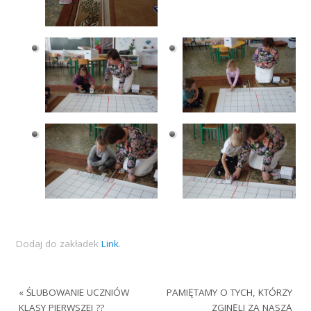
Dodaj do zakładek
Link
.
«
ŚLUBOWANIE UCZNIÓW
PAMIĘTAMY O TYCH, KTÓRZY
KLASY PIERWSZEJ ?‍?
ZGINĘLI ZA NASZĄ