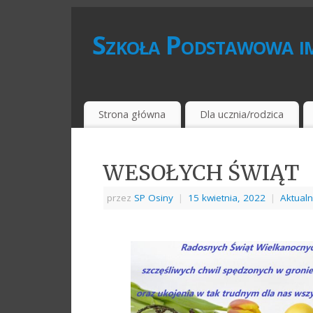
Szkoła Podstawowa im
Strona główna
Dla ucznia/rodzica
WESOŁYCH ŚWIĄT
przez
SP Osiny
|
15 kwietnia, 2022
|
Aktualn