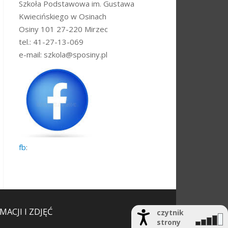
Szkoła Podstawowa im. Gustawa
Kwiecińskiego w Osinach
Osiny 101 27-220 Mirzec
tel.: 41-27-13-069
e-mail: szkola@sposiny.pl
fb
:
ACJI I ZDJĘĆ
czytnik
strony