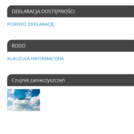
DEKLARACJA DOSTĘPNOŚCI
POBIERZ DEKLARACJĘ
RODO
KLAUZULA INFORMACYJNA
Czujnik zanieczyszczeń