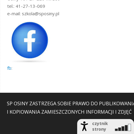
tel.: 41-27-13-069
e-mail: szkola@sposiny.pl
fb
:
SP OSINY ZASTRZEGA SOBIE PRAWO DO PUBLIKOWANI
I KOPIOWANIA ZAMIESZCZONYCH INFORMACJI I ZDJĘĆ
czytnik
strony