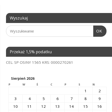
Wyszukaj
OK
Przekaż 1,5% podatku
CEL: SP OSINY 1565 KRS: 0000270261
Sierpień 2026
P
W
Ś
C
P
S
N
1
2
3
4
5
6
7
8
9
10
11
12
13
14
15
16