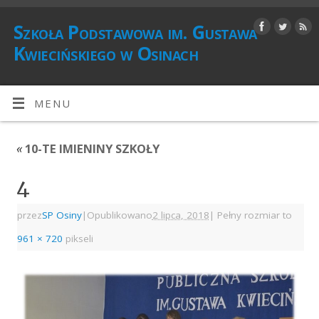
Szkoła Podstawowa im. Gustawa
Kwiecińskiego w Osinach
MENU
«
10-TE IMIENINY SZKOŁY
4
przez
SP Osiny
|
Opublikowano
2 lipca, 2018
|
Pełny rozmiar to
961 × 720
pikseli