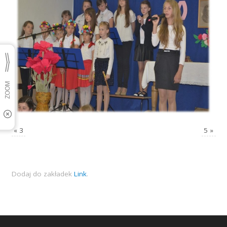
«
3
5
»
Dodaj do zakładek
Link
.