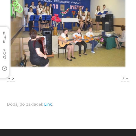
«
5
7
»
Dodaj do zakładek
Link
.