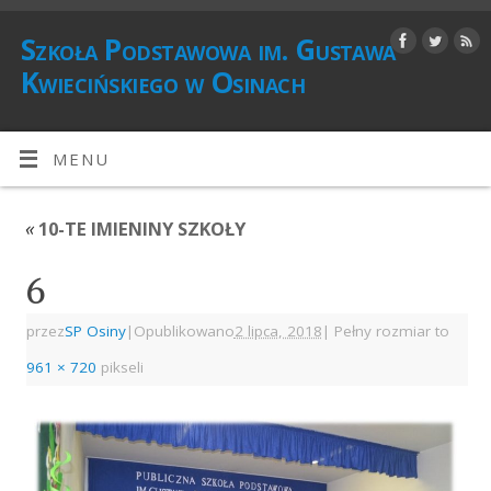
Szkoła Podstawowa im. Gustawa
Kwiecińskiego w Osinach
MENU
«
10-TE IMIENINY SZKOŁY
6
przez
SP Osiny
|
Opublikowano
2 lipca, 2018
|
Pełny rozmiar to
961 × 720
pikseli