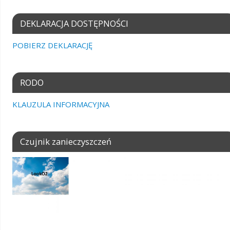
DEKLARACJA DOSTĘPNOŚCI
POBIERZ DEKLARACJĘ
RODO
KLAUZULA INFORMACYJNA
Czujnik zanieczyszczeń