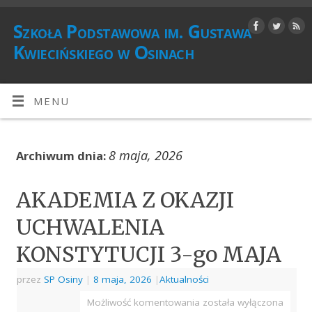
Szkoła Podstawowa im. Gustawa
Kwiecińskiego w Osinach
MENU
8 maja, 2026
Archiwum dnia:
AKADEMIA Z OKAZJI
UCHWALENIA
KONSTYTUCJI 3-go MAJA
przez
SP Osiny
|
8 maja, 2026
|
Aktualności
Możliwość komentowania
została wyłączona