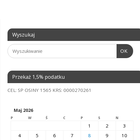
Wyszukaj
OK
Przekaż 1,5% podatku
CEL: SP OSINY 1565 KRS: 0000270261
Maj 2026
P
W
Ś
C
P
S
N
1
2
3
4
5
6
7
8
9
10