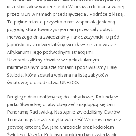
uczestniczyli w wycieczce do Wrocławia dofinansowanej
przez MEN w ramach przedsięwzięcia ,,Podróże z klasą’’.
To piękne miasto przywitało nas wspaniałą jesienną
pogodą, która towarzyszyła nam przez cały pobyt.
Pierwszego dnia zwiedziliśmy Park Szczytnicki, Ogród
Japoński oraz odwiedziliśmy wrocławskie zoo wraz z
Afrykarium i jego podwodnymi atrakcjami.
Uczestniczyliśmy również w spektakularnym
multimedialnym pokazie fontann i podziwialiśmy Halę
Stulecia, która została wpisana na listę zabytków
światowego dziedzictwa UNESCO.
Drugiego dnia udaliśmy się do zabytkowej Rotundy w
parku Słowackiego, aby obejrzeć znajdującą się tam
Panoramę Racławicką. Następnie zwiedziliśmy Ostrów
Tumski -najstarszą zabytkową część Wrocławia wraz z
gotycką katedrą Św. Jana Chrzciciela oraz kościołem
Świętego Krzyża. Kolejnym punktem było zwiedzanie