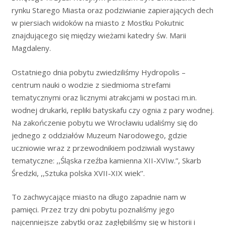
rynku Starego Miasta oraz podziwianie zapierających dech
w piersiach widoków na miasto z Mostku Pokutnic
znajdującego się między wieżami katedry św. Marii
Magdaleny.
Ostatniego dnia pobytu zwiedziliśmy Hydropolis –
centrum nauki o wodzie z siedmioma strefami
tematycznymi oraz licznymi atrakcjami w postaci m.in.
wodnej drukarki, repliki batyskafu czy ognia z pary wodnej.
Na zakończenie pobytu we Wrocławiu udaliśmy się do
jednego z oddziałów Muzeum Narodowego, gdzie
uczniowie wraz z przewodnikiem podziwiali wystawy
tematyczne: ,,Śląska rzeźba kamienna XII-XVIw.”, Skarb
Średzki, ,,Sztuka polska XVII-XIX wiek’’.
To zachwycające miasto na długo zapadnie nam w
pamięci. Przez trzy dni pobytu poznaliśmy jego
najcenniejsze zabytki oraz zagłębiliśmy się w historii i