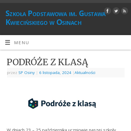
Szkoła Podstawowa im. Gustawa
Kwiecińskiego w Osinach
MENU
PODRÓŻE Z KLASĄ
przez
SP Osiny
|
6 listopada, 2024
|
Aktualności
W dniach 23 – 25 października uczniowie naszej szkoły