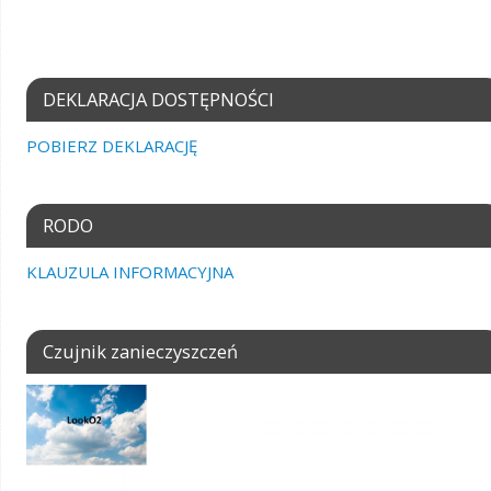
DEKLARACJA DOSTĘPNOŚCI
POBIERZ DEKLARACJĘ
RODO
KLAUZULA INFORMACYJNA
Czujnik zanieczyszczeń