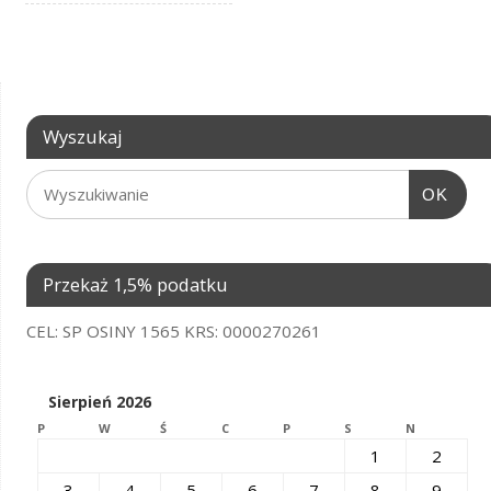
Wyszukaj
OK
Przekaż 1,5% podatku
CEL: SP OSINY 1565 KRS: 0000270261
Sierpień 2026
P
W
Ś
C
P
S
N
1
2
3
4
5
6
7
8
9