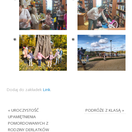
Dodaj do zakładek
Link
.
«
UROCZYSTOŚĆ
PODRÓŻE Z KLASĄ
»
UPAMIĘTNIENIA
POMORDOWANYCH Z
RODZINY DERLATKÓW