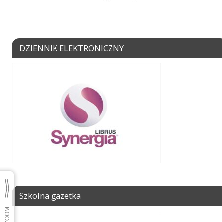
DZIENNIK ELEKTRONICZNY
Szkolna gazetka