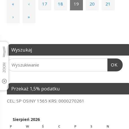
«
‹
17
18
19
20
21
›
»
Wyszukaj
OK
Przekaż 1,5% podatku
CEL: SP OSINY 1565 KRS: 0000270261
Sierpień 2026
P
W
Ś
C
P
S
N