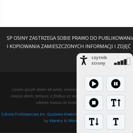
SP OSINY ZASTRZEGA SOBIE PRAWO DO PUBLIKOWANI
I KOPIOWANIA ZAMIESZCZONYCH INFORMACJI I ZDJĘĆ
czytnik
strony
Lorem ipsum dolor sit amet, consectetur adipiscing elit. Nulla
massa diam, tempus a finibus et, euismod nec arcu. Praesent
ultrices massa at molestie facilisis.
Szkoła Podstawowa im. Gustawa Kwiecińskiego w Osinach
| Powered
by
Mantra
&
WordPress.