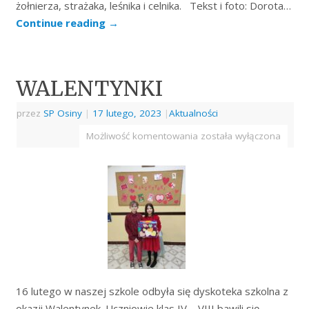
żołnierza, strażaka, leśnika i celnika. Tekst i foto: Dorota…
Continue reading
→
WALENTYNKI
przez
SP Osiny
|
17 lutego, 2023
|
Aktualności
Możliwość komentowania
została wyłączona
16 lutego w naszej szkole odbyła się dyskoteka szkolna z
okazji Walentynek. Uczniowie klas IV – VIII bawili się