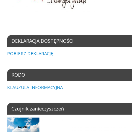
DEKLARACJA DOSTĘPNOŚCI
POBIERZ DEKLARACJĘ
RODO
KLAUZULA INFORMACYJNA
Czujnik zanieczyszczeń