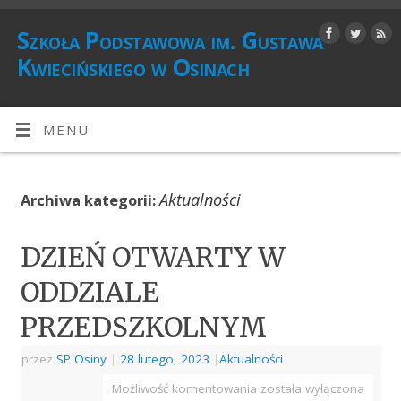
Szkoła Podstawowa im. Gustawa
Kwiecińskiego w Osinach
MENU
Aktualności
Archiwa kategorii:
DZIEŃ OTWARTY W
ODDZIALE
PRZEDSZKOLNYM
przez
SP Osiny
|
28 lutego, 2023
|
Aktualności
Możliwość komentowania
została wyłączona